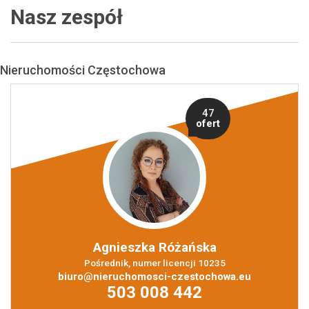
Nasz zespół
Oferty
Nieruchomości Częstochowa
CHEMIA
Mieszkan
47
ofert
Domy
Dzialki
Agnieszka Różańska
Lokale
Pośrednik, numer licencji 10235
biuro@nieruchomosci-czestochowa.eu
503 008 442
Hale