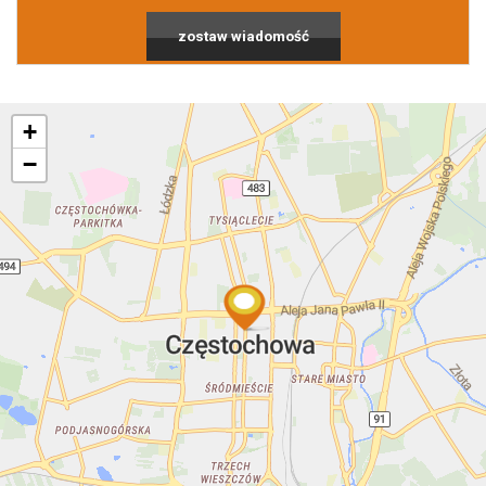
zostaw wiadomość
Notatnik
usług
+
−
Kontakt
dodatkowych