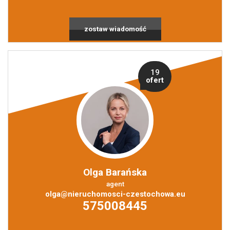
zostaw wiadomość
Obiekty
19
ofert
Nowa
Olga Barańska
Zakres
agent
olga@nieruchomosci-czestochowa.eu
575008445
usługa