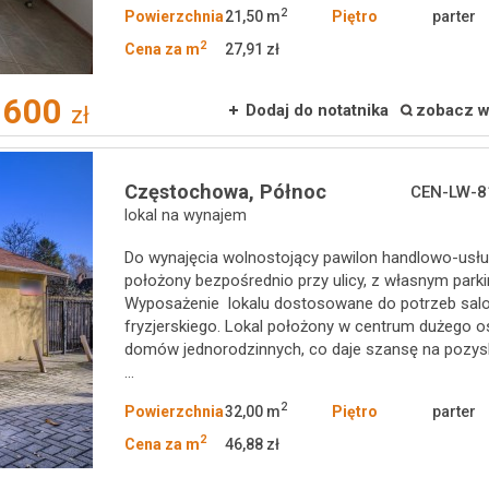
2
Powierzchnia
21,50 m
Piętro
parter
2
Cena za m
27,91 zł
600
Dodaj do notatnika
zobacz w
zł
Częstochowa,
Północ
CEN-LW-8
lokal na wynajem
Do wynajęcia wolnostojący pawilon handlowo-usł
położony bezpośrednio przy ulicy, z własnym park
Wyposażenie lokalu dostosowane do potrzeb sal
fryzjerskiego. Lokal położony w centrum dużego o
domów jednorodzinnych, co daje szansę na pozys
...
2
Powierzchnia
32,00 m
Piętro
parter
2
Cena za m
46,88 zł