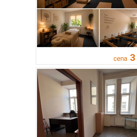
3
cena