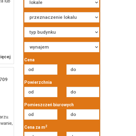
ca lub
ięcej
Cena
709
Powierzchnia
Pomieszczeń biurowych
arzu.
ewanie,
2
Cena za m