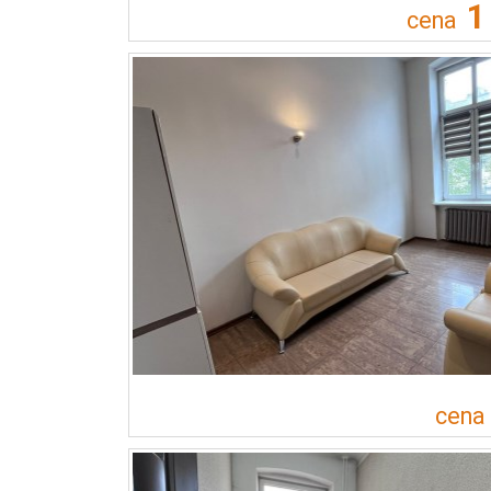
1
cena
cena