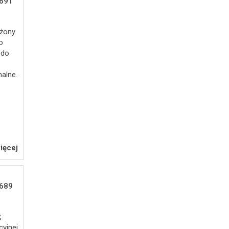
691
ożony
o
 do
.
alne.
ięcej
689
,
cyjnej