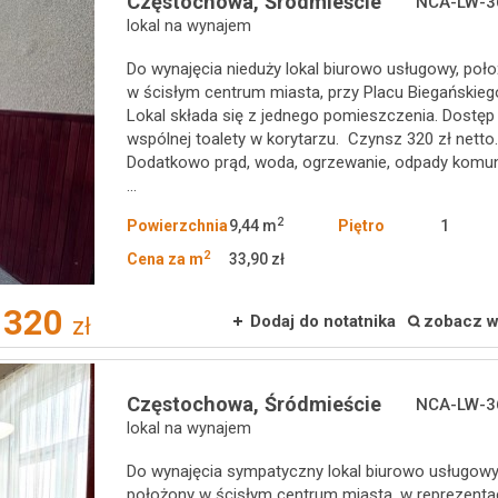
Częstochowa,
Śródmieście
NCA-LW-3
lokal na wynajem
Do wynajęcia nieduży lokal biurowo usługowy, poł
w ścisłym centrum miasta, przy Placu Biegańskieg
Lokal składa się z jednego pomieszczenia. Dostęp
wspólnej toalety w korytarzu. Czynsz 320 zł netto
Dodatkowo prąd, woda, ogrzewanie, odpady komun
...
2
Powierzchnia
9,44 m
Piętro
1
2
Cena za m
33,90 zł
320
Dodaj do notatnika
zobacz w
zł
Częstochowa,
Śródmieście
NCA-LW-3
lokal na wynajem
Do wynajęcia sympatyczny lokal biurowo usługowy
położony w ścisłym centrum miasta, w reprezenta