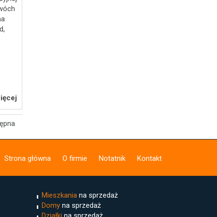
 dwóch
ma
d,
ięcej
tępna
Strona główna
O firmie
Notatnik
Kontakt
Mieszkania
na sprzedaż
Domy
na sprzedaż
Działki
na sprzedaż