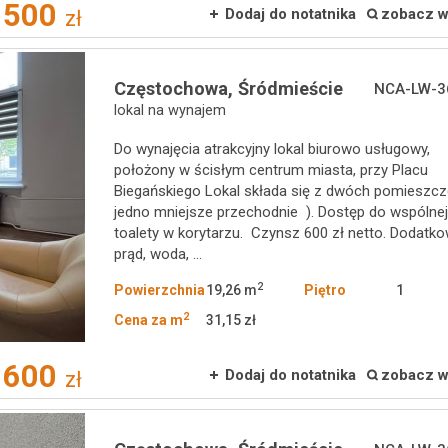
 500
Dodaj do notatnika
zobacz w
zł
Częstochowa,
Śródmieście
NCA-LW-3
lokal na wynajem
Do wynajęcia atrakcyjny lokal biurowo usługowy,
położony w ścisłym centrum miasta, przy Placu
Biegańskiego Lokal składa się z dwóch pomieszc
jedno mniejsze przechodnie ). Dostęp do wspólne
toalety w korytarzu. Czynsz 600 zł netto. Dodatk
prąd, woda, ...
2
Powierzchnia
19,26 m
Piętro
1
2
Cena za m
31,15 zł
600
Dodaj do notatnika
zobacz w
zł