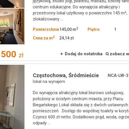
językową, studio jogi, pilatesu, masażu, szkołę tań
centrum edukacyjne. Do wynajęcia atrakcyjny i
przestronny lokal użytkowy o powierzchni 145 m²,
zlokalizowany ...
2
Powierzchnia
145,00 m
Piętro
1
2
Cena za m
24,14 zł
 500
Dodaj do notatnika
zobacz w
zł
Częstochowa,
Śródmieście
NCA-LW-3
lokal na wynajem
Do wynajęcia atrakcyjny lokal biurowo usługowy,
położony w ścisłym centrum miasta, przy Placu
Biegańskiego Lokal składa się z dwóch ustawnych
pomieszczeń Dostęp do wspólnej toalety w koryt
Czynsz 600 zł netto. Dodatkowo prąd, woda, ogrz
odpady ...