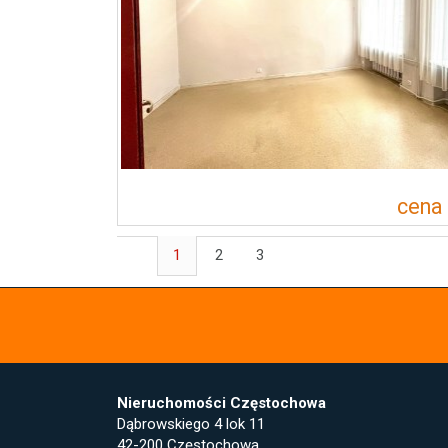
cena
1
2
3
Nieruchomości Częstochowa
Dąbrowskiego 4 lok 11
42-200 Częstochowa