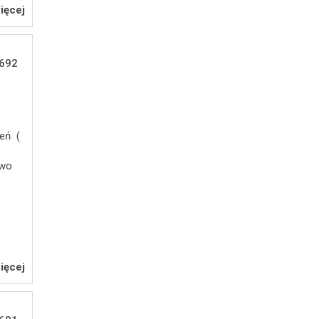
ięcej
692
zeń (
j
owo
ięcej