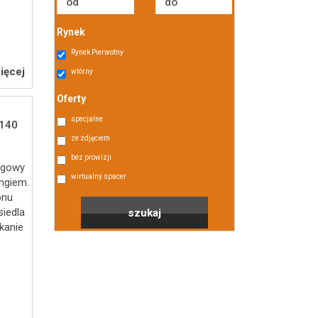
Rynek
Rynek Pierwotny
ięcej
wtórny
Oferty
specjalne
140
ze zdjęciem
bez prowizji
ugowy
wirtualny spacer
ingiem.
onu
siedla
kanie