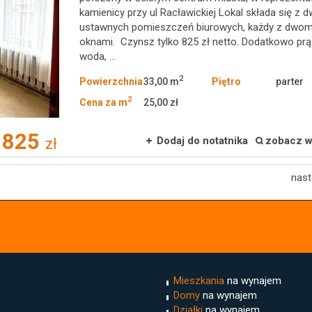
kamienicy przy ul Racławickiej Lokal składa się z
ustawnych pomieszczeń biurowych, każdy z dwo
oknami. Czynsz tylko 825 zł netto. Dodatkowo prą
woda, ...
2
Powierzchnia
33,00 m
Piętro
parter
2
Cena za m
25,00 zł
825
Dodaj do notatnika
zobacz w
zł
nas
Mieszkania
na wynajem
Domy
na wynajem
Działki
na wynajem