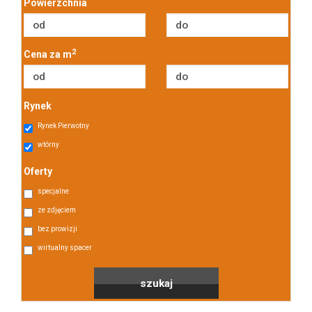
Powierzchnia
Notatnik
2
Cena za m
usług
Rynek
Rynek Pierwotny
wtórny
Kontakt
Oferty
specjalne
ze zdjęciem
dodatkowych
bez prowizji
wirtualny spacer