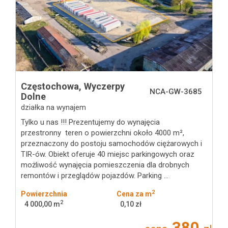
Oferty
CHEMIA
Mieszkan
Częstochowa,
Wyczerpy
NCA-GW-3685
Dolne
działka na wynajem
Domy
Tylko u nas !!! Prezentujemy do wynajęcia
przestronny teren o powierzchni około 4000 m²,
przeznaczony do postoju samochodów ciężarowych i
Dzialki
TIR-ów. Obiekt oferuje 40 miejsc parkingowych oraz
możliwość wynajęcia pomieszczenia dla drobnych
remontów i przeglądów pojazdów. Parking ...
Lokale
2
Powierzchnia
Cena za m
2
4 000,00 m
0,10 zł
Hale
380