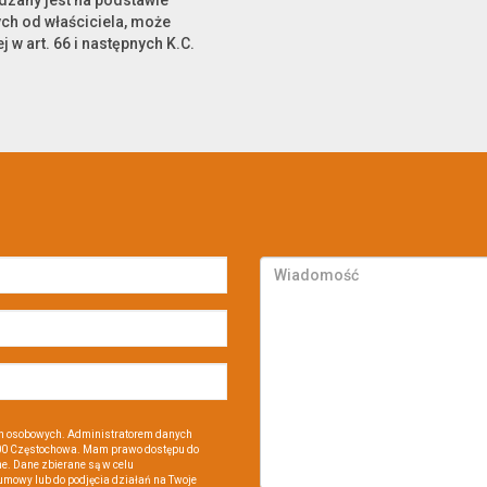
ądzany jest na podstawie
ch od właściciela, może
j w art. 66 i następnych K.C.
h osobowych. Administratorem danych
-200 Częstochowa. Mam prawo dostępu do
e. Dane zbierane są w celu
umowy lub do podjęcia działań na Twoje