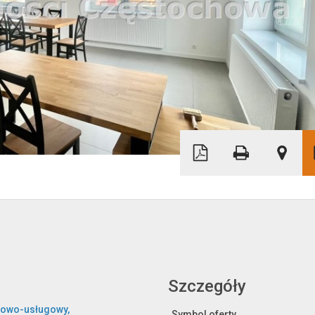
|
Leaflet
© OpenMapTiles
© OpenStreetMap 
Szczegóły
urowo-usługowy,
Symbol oferty