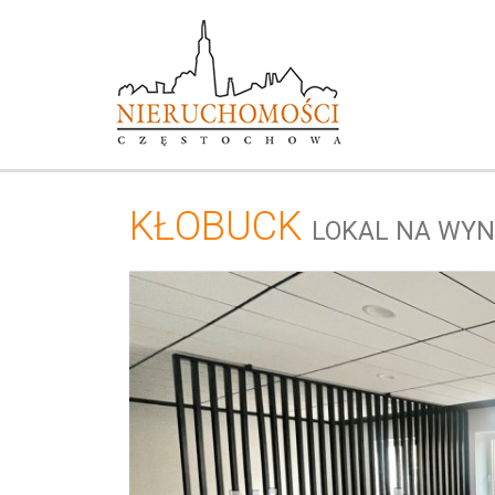
KŁOBUCK
LOKAL NA WY
+
−