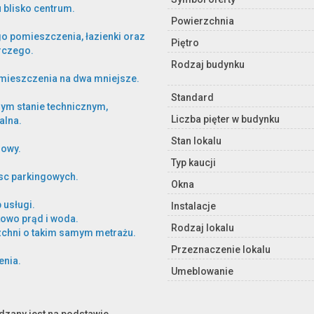
blisko centrum.
Powierzchnia
go pomieszczenia, łazienki oraz
Piętro
rczego.
Rodzaj budynku
pomieszczenia na dwa mniejsze.
Standard
ym stanie technicznym,
Liczba pięter w budynku
alna.
Stan lokalu
lowy.
Typ kaucji
jsc parkingowych.
Okna
 usługi.
Instalacje
kowo prąd i woda.
Rodzaj lokalu
zchni o takim samym metrażu.
Przeznaczenie lokalu
enia.
Umeblowanie