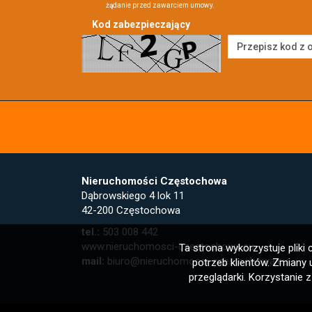
żądanie przed zawarciem umowy.
Kod zabezpieczający
Nieruchomości Częstochowa
Dąbrowskiego 4 lok 11
42-200 Częstochowa
tel.:
503 008 442
www.nieruchomosci-czestochowa.eu
Ta strona wykorzystuje plik
mail:
biuro@nieruchomosci-czestochowa.eu
potrzeb klientów. Zmiany
przeglądarki. Korzystanie