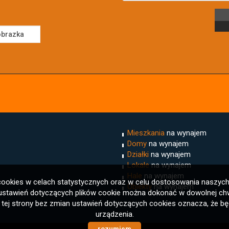
Mieszkania
na wynajem
Domy
na wynajem
Działki
na wynajem
Lokale
na wynajem
Hale
na wynajem
i cookies w celach statystycznych oraz w celu dostosowania naszyc
Obiekty
na wynajem
 ustawień dotyczących plików cookie można dokonać w dowolnej chwi
 z tej strony bez zmian ustawień dotyczących cookies oznacza, że b
urządzenia.
rozumiem