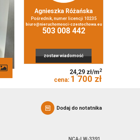
Agnieszka Różańska
Pośrednik, numer licencji 10235
biuro@nieruchomosci-czestochowa.eu
503 008 442
zostaw wiadomość
contributors
2
24,29 zł/m
1 700 zł
cena:
Dodaj do notatnika
NCA-LW-3391