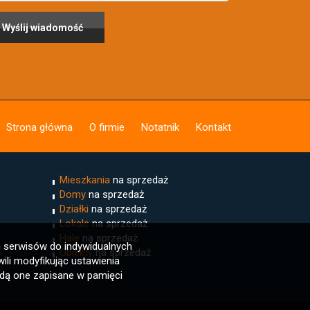
Strona główna
O firmie
Notatnik
Kontakt
Mieszkania
na sprzedaż
Domy
na sprzedaż
Działki
na sprzedaż
Lokale
na sprzedaż
Hale
na sprzedaż
h serwisów do indywidualnych
Obiekty
na sprzedaż
li modyfikując ustawienia
ędą one zapisane w pamięci