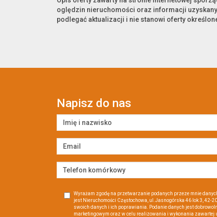
Opis oferty zawarty na stronie internetowej sporz
oględzin nieruchomości oraz informacji uzyskany
podlegać aktualizacji i nie stanowi oferty określone
Napisz do nas
Wyrażam zgodę na przetwarzanie podanych przeze mnie danyc
jest Nieruchomości Częstochowa, ul.Jasnogórska 46 lok 3, 42
swoich danych i ich poprawiania. Podanie danych jest dobrowoln
marketingowym oraz w celu realizowania i wykonania zawartej 