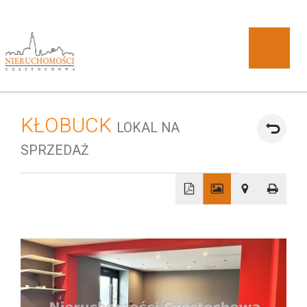
KŁOBUCK
LOKAL NA
O
SPRZEDAŻ
+
−
DOBRA
firmie