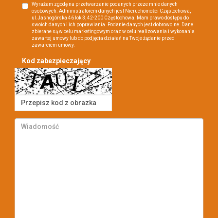
Wyrażam zgodę na przetwarzanie podanych przeze mnie danych
osobowych. Administratorem danych jest Nieruchomości Częstochowa,
ul.Jasnogórska 46 lok 3, 42-200 Częstochowa. Mam prawo dostępu do
swoich danych i ich poprawiania. Podanie danych jest dobrowolne. Dane
zbierane są w celu marketingowym oraz w celu realizowania i wykonania
zawartej umowy lub do podjęcia działań na Twoje żądanie przed
zawarciem umowy.
Kod zabezpieczający