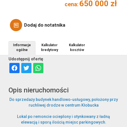
650 000 zł
cena:
Obiekty
Dodaj do notatnika
Informacje
Kalkulator
Kalkulator
ogólne
kredytowy
kosztów
Nowa
Udostępnij ofertę
Opis nieruchomości
Do sprzedaży budynek handlowo-usługowy, położony przy
Zakres
ruchliwej drodze w centrum Kłobucka
usługa
Lokal po remoncie ocieplony i otynkowany z ładną
elewacją i sporą ilością miejsc parkingowych.