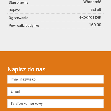
Własność
Stan prawny
asfalt
Dojazd
ekogroszek
Ogrzewanie
160,00
Pow. całk. budynku
Napisz do nas