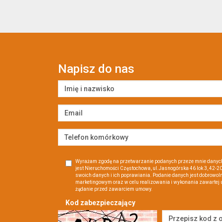
Napisz do nas
Wyrażam zgodę na przetwarzanie podanych przeze mnie danyc
jest Nieruchomości Częstochowa, ul.Jasnogórska 46 lok 3, 42
swoich danych i ich poprawiania. Podanie danych jest dobrowoln
marketingowym oraz w celu realizowania i wykonania zawartej 
żądanie przed zawarciem umowy.
Kod zabezpieczający