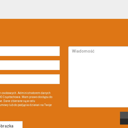
h osobowych. Administratorem danych
-200 Częstochowa. Mam prawo dostępu do
e. Dane zbierane są w celu
umowy lub do podjęcia działań na Twoje