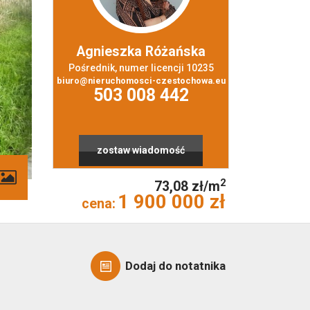
Agnieszka Różańska
Pośrednik, numer licencji 10235
biuro@nieruchomosci-czestochowa.eu
503 008 442
zostaw wiadomość
contributors
2
73,08 zł/m
1 900 000 zł
cena:
Dodaj do notatnika