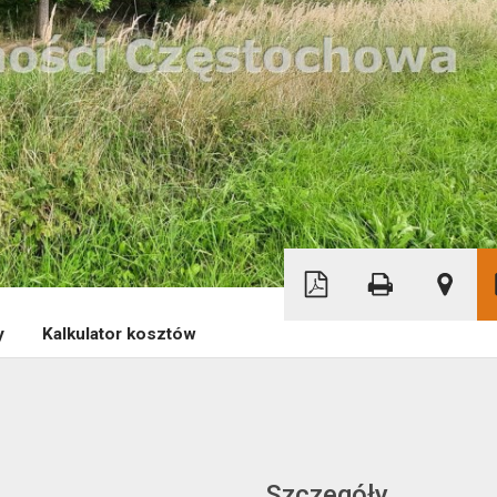
|
Leaflet
© OpenMapTiles
© OpenStreetMap 
y
Kalkulator kosztów
Szczegóły