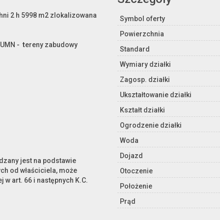
ni 2 h 5998 m2 zlokalizowana
Symbol oferty
Powierzchnia
, UMN -
t
ereny zabudowy
Standard
Wymiary działki
Zagosp. działki
Ukształtowanie działki
Kształt działki
Ogrodzenie działki
Woda
Dojazd
ądzany jest na podstawie
ch od właściciela, może
Otoczenie
j w art. 66 i następnych K.C.
Położenie
Prąd