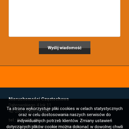
Nieruchomości Częstochowa
Dąbrowskiego 4 lok 11
Ta strona wykorzystuje pliki cookies w celach statystycznych
42-200 Częstochowa
oraz w celu dostosowania naszych serwisów do
tel.:
503 008 442
indywidualnych potrzeb klientów. Zmiany ustawień
www.nieruchomosci-czestochowa.eu
dotyczących plików cookie można dokonać w dowolnej chwili