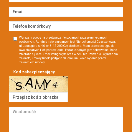
Wyrażam zgodę na przetwarzanie podanych przeze mnie danych
osobowych. Administratorem danych jest Nieruchomości Częstochowa,
ul.Jasnogórska 46 lok 3, 42-200 Częstochowa. Mam prawo dostępu do
swoich danych i ich poprawiania. Podanie danych jest dobrowolne. Dane
zbierane są w celu marketingowym oraz w celu realizowania i wykonania
zawartej umowy lub do podjęcia działań na Twoje żądanie przed
zawarciem umowy.
Kod zabezpieczający