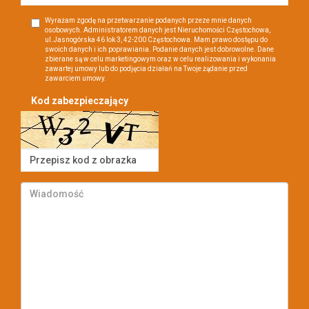
Wyrażam zgodę na przetwarzanie podanych przeze mnie danych
osobowych. Administratorem danych jest Nieruchomości Częstochowa,
ul.Jasnogórska 46 lok 3, 42-200 Częstochowa. Mam prawo dostępu do
swoich danych i ich poprawiania. Podanie danych jest dobrowolne. Dane
zbierane są w celu marketingowym oraz w celu realizowania i wykonania
zawartej umowy lub do podjęcia działań na Twoje żądanie przed
zawarciem umowy.
Kod zabezpieczający