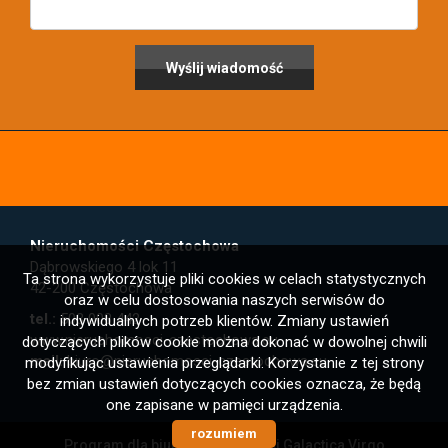
Nieruchomości Częstochowa
Dąbrowskiego 4 lok 11
Ta strona wykorzystuje pliki cookies w celach statystycznych
42-200 Częstochowa
oraz w celu dostosowania naszych serwisów do
tel.:
503 008 442
indywidualnych potrzeb klientów. Zmiany ustawień
www.nieruchomosci-czestochowa.eu
dotyczących plików cookie można dokonać w dowolnej chwili
mail:
biuro@nieruchomosci-czestochowa.eu
modyfikując ustawienia przeglądarki. Korzystanie z tej strony
bez zmian ustawień dotyczących cookies oznacza, że będą
one zapisane w pamięci urządzenia.
rozumiem
Program dla biur nieruchomości
Galactica Virgo