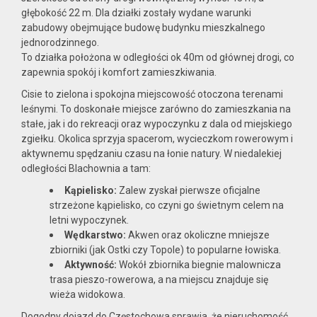
głębokość 22 m. Dla działki zostały wydane warunki
zabudowy obejmujące budowę budynku mieszkalnego
jednorodzinnego.
Notatnik
To działka położona w odległości ok 40m od głównej drogi, co
zapewnia spokój i komfort zamieszkiwania.
usług
Cisie to zielona i spokojna miejscowość otoczona terenami
leśnymi. To doskonałe miejsce zarówno do zamieszkania na
stałe, jak i do rekreacji oraz wypoczynku z dala od miejskiego
zgiełku. Okolica sprzyja spacerom, wycieczkom rowerowym i
aktywnemu spędzaniu czasu na łonie natury. W niedalekiej
Kontakt
odległości Blachownia a tam:
Kąpielisko:
Zalew zyskał pierwsze oficjalne
strzeżone kąpielisko, co czyni go świetnym celem na
dodatkowych
letni wypoczynek.
Wędkarstwo:
Akwen oraz okoliczne mniejsze
zbiorniki (jak Ostki czy Topole) to popularne łowiska.
Aktywność:
Wokół zbiornika biegnie malownicza
trasa pieszo-rowerowa, a na miejscu znajduje się
wieża widokowa.
Dogodny dojazd do Częstochowa sprawia, że nieruchomość