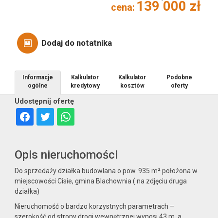
139 000 zł
cena:
Obiekty
Dodaj do notatnika
Informacje
Kalkulator
Kalkulator
Podobne
ogólne
kredytowy
kosztów
oferty
Nowa
Udostępnij ofertę
Opis nieruchomości
Do sprzedaży działka budowlana o pow. 935 m² położona w
Zakres
miejscowości Cisie, gmina Blachownia ( na zdjęciu druga
działka)
usługa
Nieruchomość o bardzo korzystnych parametrach –
szerokość od strony drogi wewnętrznej wynosi 43 m, a