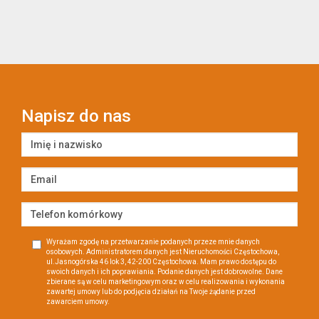
Napisz do nas
Wyrażam zgodę na przetwarzanie podanych przeze mnie danych
osobowych. Administratorem danych jest Nieruchomości Częstochowa,
ul.Jasnogórska 46 lok 3, 42-200 Częstochowa. Mam prawo dostępu do
swoich danych i ich poprawiania. Podanie danych jest dobrowolne. Dane
zbierane są w celu marketingowym oraz w celu realizowania i wykonania
zawartej umowy lub do podjęcia działań na Twoje żądanie przed
zawarciem umowy.