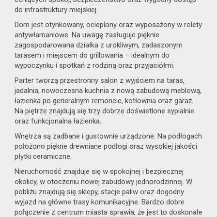
do infrastruktury miejskiej.
Dom jest otynkowany, ocieplony oraz wyposażony w rolety
Notatnik
antywłamaniowe. Na uwagę zasługuje pięknie
zagospodarowana działka z urokliwym, zadaszonym
usług
tarasem i miejscem do grillowania – idealnym do
wypoczynku i spotkań z rodziną oraz przyjaciółmi.
Parter tworzą przestronny salon z wyjściem na taras,
jadalnia, nowoczesna kuchnia z nową zabudową meblową,
łazienka po generalnym remoncie, kotłownia oraz garaż.
Kontakt
Na piętrze znajdują się trzy dobrze doświetlone sypialnie
oraz funkcjonalna łazienka.
Wnętrza są zadbane i gustownie urządzone. Na podłogach
położono piękne drewniane podłogi oraz wysokiej jakości
dodatkowych
płytki ceramiczne.
Nieruchomość znajduje się w spokojnej i bezpiecznej
okolicy, w otoczeniu nowej zabudowy jednorodzinnej. W
pobliżu znajdują się sklepy, stacje paliw oraz dogodny
wyjazd na główne trasy komunikacyjne. Bardzo dobre
połączenie z centrum miasta sprawia, że jest to doskonałe