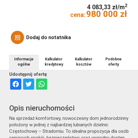
2
4 083,33 zł/m
980 000 zł
cena:
Obiekty
Dodaj do notatnika
Informacje
Kalkulator
Kalkulator
Podobne
Nowa
ogólne
kredytowy
kosztów
oferty
Udostępnij ofertę
Opis nieruchomości
Zakres
Na sprzedaż komfortowy, nowoczesny dom jednorodzinny
usługa
położony w jednej z najbardziej lubianych dzielnic
Częstochowy – Stradomiu. To idealna propozycja dla osób
ceniących spokój, bezpieczeństwo oraz wygodny dostęp