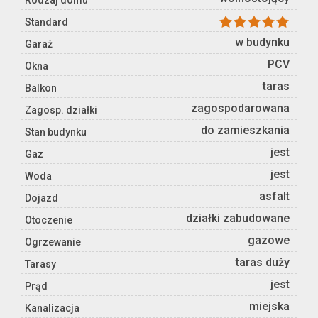
Rodzaj domu
Standard
w budynku
Garaż
PCV
Okna
taras
Balkon
zagospodarowana
Zagosp. działki
do zamieszkania
Stan budynku
jest
Gaz
jest
Woda
asfalt
Dojazd
działki zabudowane
Otoczenie
gazowe
Ogrzewanie
taras duży
Tarasy
jest
Prąd
miejska
Kanalizacja