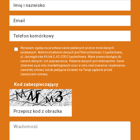
Wyrażam zgodę na przetwarzanie podanych przeze mnie danych
osobowych. Administratorem danych jest Nieruchomości Częstochowa,
ul.Jasnogórska 46 lok 3, 42-200 Częstochowa. Mam prawo dostępu do
swoich danych i ich poprawiania. Podanie danych jest dobrowolne. Dane
zbierane są w celu marketingowym oraz w celu realizowania i wykonania
zawartej umowy lub do podjęcia działań na Twoje żądanie przed
zawarciem umowy.
Kod zabezpieczający