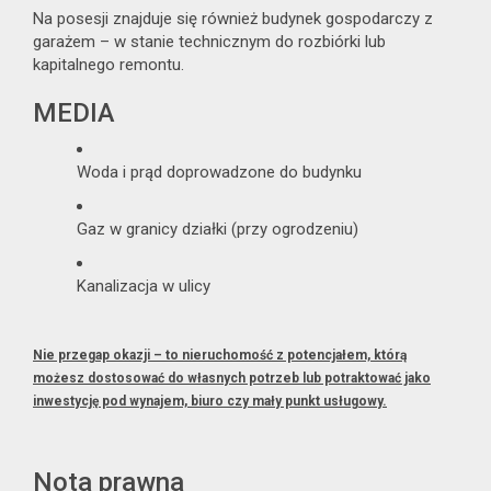
Na posesji znajduje się również budynek gospodarczy z
garażem – w stanie technicznym do rozbiórki lub
kapitalnego remontu.
MEDIA
Woda i prąd doprowadzone do budynku
Gaz w granicy działki (przy ogrodzeniu)
Kanalizacja w ulicy
Nie przegap okazji – to nieruchomość z potencjałem, którą
możesz dostosować do własnych potrzeb lub potraktować jako
inwestycję pod wynajem, biuro czy mały punkt usługowy.
Nota prawna