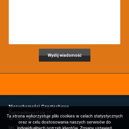
Nieruchomości Częstochowa
Dąbrowskiego 4 lok 11
Ta strona wykorzystuje pliki cookies w celach statystycznych
42-200 Częstochowa
oraz w celu dostosowania naszych serwisów do
tel.:
503 008 442
indywidualnych potrzeb klientów. Zmiany ustawień