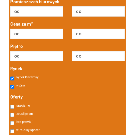
Pomieszczeń biurowych
2
Cena za m
Piętro
Rynek
Rynek Pierwotny
wtórny
Oferty
specjalne
ze zdjęciem
bez prowizji
wirtualny spacer