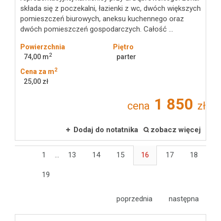
składa się z poczekalni, łazienki z wc, dwóch większych
pomieszczeń biurowych, aneksu kuchennego oraz
dwóch pomieszczeń gospodarczych. Całość ...
Powierzchnia
Piętro
2
74,00 m
parter
2
Cena za m
25,00 zł
1 850
cena
zł
Dodaj do notatnika
zobacz więcej
1
...
13
14
15
16
17
18
19
poprzednia
następna