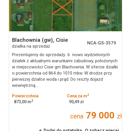
Oferty
CHEMIA
Blachownia (gw),
Cisie
NCA-GS-3579
Mieszkan
działka na sprzedaż
Prezentujemy do sprzedaży 6 nowo wydzielonych
działek z aktualnymi warunkami zabudowy, położonych
Domy
w miejscowości Cisie gm Blachownia. W ofercie działki
o powierzchnia od 864 do 1010 mkw. W drodze przy
pierwszej działce woda i prąd. Do reszty dojazd
wewnętrzną ...
Dzialki
2
Powierzchnia
Cena za m
2
873,00 m
90,49 zł
Lokale
79 000
cena
zł
Hale
Dodaj do notatnika
zobacz więcej