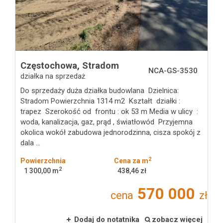
Częstochowa,
Stradom
NCA-GS-3530
działka na sprzedaż
Do sprzedaży duża działka budowlana Dzielnica:
Stradom Powierzchnia 1314 m2 Kształt działki :
trapez Szerokość od frontu : ok 53 m Media w ulicy :
woda, kanalizacja, gaz, prąd , światłowód Przyjemna
okolica wokół zabudowa jednorodzinna, cisza spokój z
dala ...
2
Powierzchnia
Cena za m
2
1 300,00 m
438,46 zł
570 000
cena
zł
Dodaj do notatnika
zobacz więcej