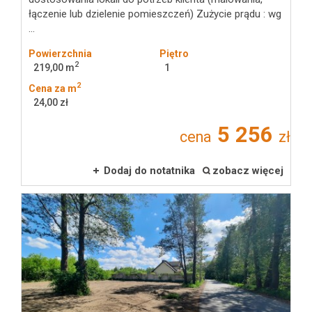
łączenie lub dzielenie pomieszczeń) Zużycie prądu : wg
...
Notatnik
Powierzchnia
Piętro
2
219,00 m
1
usług
2
Cena za m
24,00 zł
5 256
cena
zł
Kontakt
Dodaj do notatnika
zobacz więcej
dodatkowych