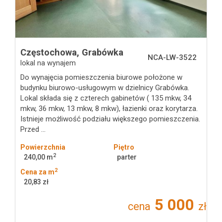
Częstochowa,
Grabówka
NCA-LW-3522
lokal na wynajem
Do wynajęcia pomieszczenia biurowe położone w
budynku biurowo-usługowym w dzielnicy Grabówka.
Lokal składa się z czterech gabinetów ( 135 mkw, 34
mkw, 36 mkw, 13 mkw, 8 mkw), łazienki oraz korytarza.
Istnieje możliwość podziału większego pomieszczenia.
Przed ...
Powierzchnia
Piętro
2
240,00 m
parter
2
Cena za m
20,83 zł
5 000
cena
zł