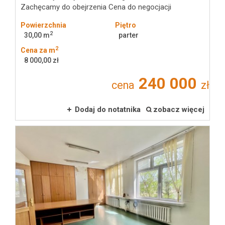
Zachęcamy do obejrzenia Cena do negocjacji
Powierzchnia
Piętro
2
30,00 m
parter
2
Cena za m
8 000,00 zł
240 000
cena
zł
Dodaj do notatnika
zobacz więcej